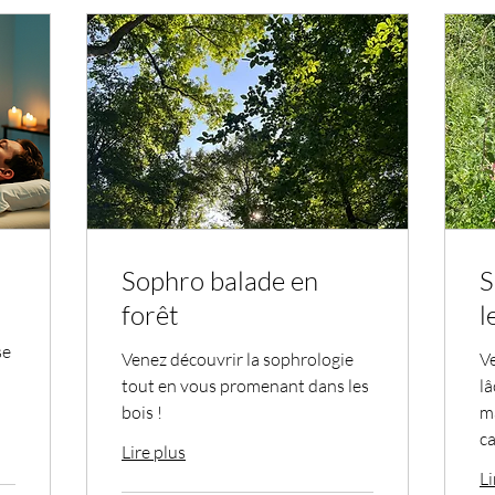
Sophro balade en
S
forêt
l
se
Venez découvrir la sophrologie
Ve
tout en vous promenant dans les
lâ
bois !
ma
c
Lire plus
Li