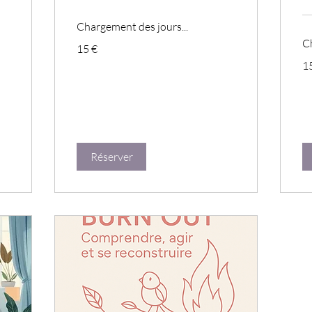
Chargement des jours...
Ch
15
15 €
euros
15
1
eu
Réserver