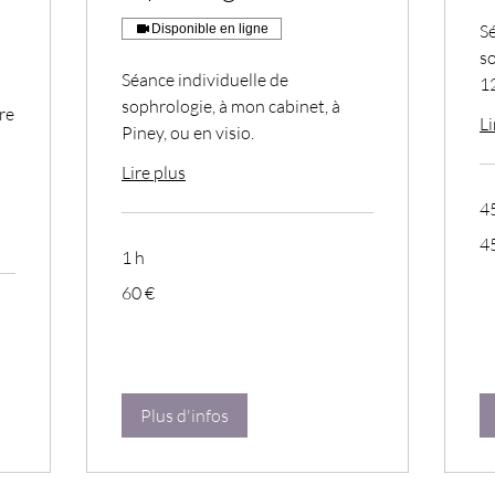
Sé
Disponible en ligne
so
Séance individuelle de
12
sophrologie, à mon cabinet, à
re
Li
Piney, ou en visio.
Lire plus
4
45
4
eu
1 h
60
60 €
euros
Plus d'infos