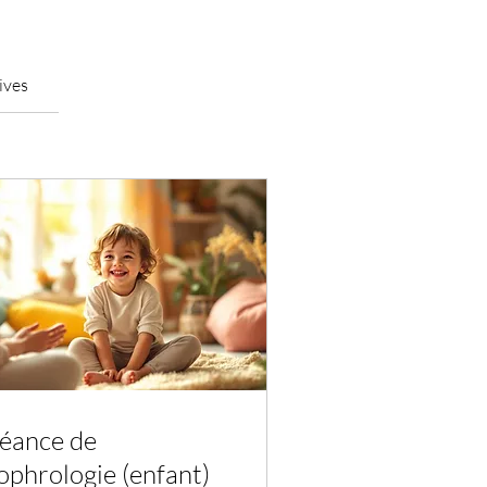
ives
éance de
ophrologie (enfant)