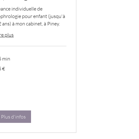
ance individuelle de
phrologie pour enfant (jusqu'à
 ans) à mon cabinet, à Piney.
re plus
5 min
5 €
ros
Plus d'infos