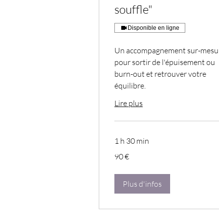
souffle"
Disponible en ligne
Un accompagnement sur-mesu
pour sortir de l'épuisement ou
burn-out et retrouver votre
équilibre.
Lire plus
1 h 30 min
90
90 €
euros
Plus d'infos