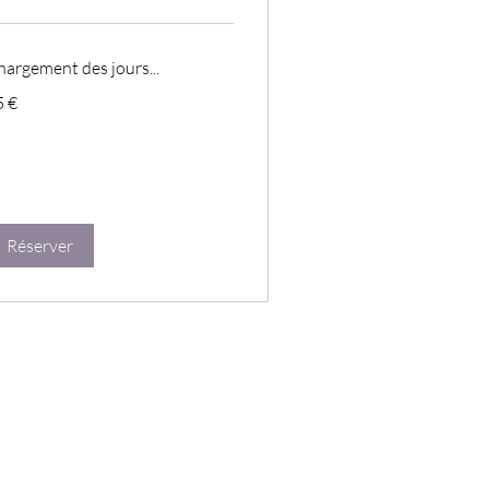
argement des jours...
5 €
ros
Réserver