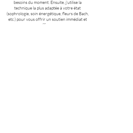
besoins du moment. Ensuite, j’utilise la
technique la plus adaptée à votre état
(sophrologie, soin énergétique, fleurs de Bach,
etc.) pour vous offrir un soutien immédiat et
efficace.
Et si votre épuisement n'était pas une fin, mais
le début d'un nouveau souffle ?
Coordonnées
9 Rue du Tureau, Piney, France
Termes et conditions
Politique de confidentialité