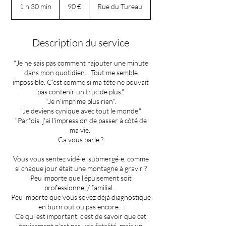
euros
1 h 30 min
1
90 €
Rue du Tureau
3
0
m
Description du service
i
n
"Je ne sais pas comment rajouter une minute
dans mon quotidien... Tout me semble
impossible. C'est comme si ma tête ne pouvait
pas contenir un truc de plus."
"Je n'imprime plus rien".
"Je deviens cynique avec tout le monde."
"Parfois, j'ai l'impression de passer à côté de
ma vie."
Ca vous parle ?
Vous vous sentez vidé·e, submergé·e, comme
si chaque jour était une montagne à gravir ?
Peu importe que l'épuisement soit
professionnel / familial...
Peu importe que vous soyez déjà diagnostiqué
en burn out ou pas encore...
Ce qui est important, c'est de savoir que cet
épuisement n’est pas une fatalité, mais un